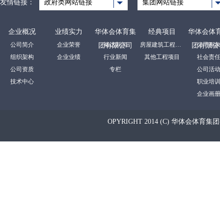
友情链接：
政府类网站链接
集团网站链接
企业概况
业绩实力
华体会体育集
经典项目
华体会体
公司简介
企业荣誉
裕达新闻
房屋建筑工程项目
公司形
团有限公司
团有限公
组织架构
企业业绩
行业新闻
其他工程项目
社会责
公司资质
专栏
公司活
技术中心
职业培
企业画
OPYRIGHT 2014 (C) 华体会体育集