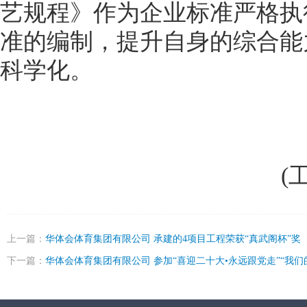
艺规程》作为企业标准严格执
准的编制，提升自身的综合能
科学化。
(
上一篇：
华体会体育集团有限公司 承建的4项目工程荣获“真武阁杯”奖
下一篇：
华体会体育集团有限公司 参加“喜迎二十大•永远跟党走”“我们