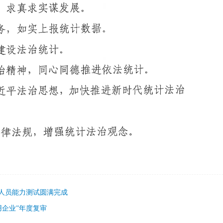
理人员能力测试圆满完成
用企业”年度复审