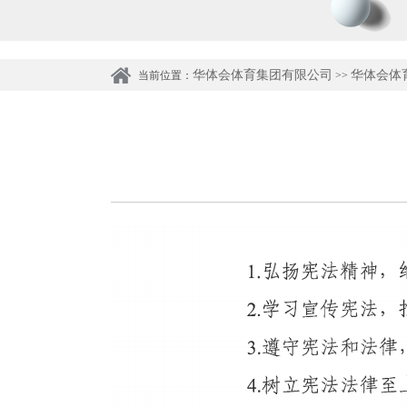
华体会体育集团有限公司
华体会体
当前位置：
>>