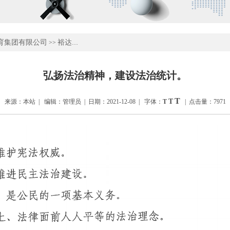
育集团有限公司
裕达新闻
>>
弘扬法治精神，建设法治统计。
T
T
来源：本站 | 编辑：管理员 | 日期：2021-12-08 | 字体：
T
| 点击量：7971