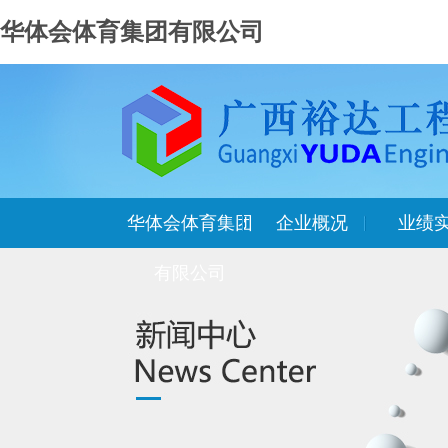
华体会体育集团有限公司
华体会体育集团
企业概况
业绩
有限公司